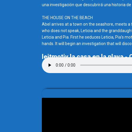
una investigación que descubrirá una historia de 
THE HOUSE ON THE BEACH
Abel arrives at a town on the seashore, meets a
who does not speak, Leticia and the granddaught
Leticia and Pia. First he seduces Leticia, Pia's mo
hands. It will begin an investigation that will dis
leitmotiv la casa en la playa