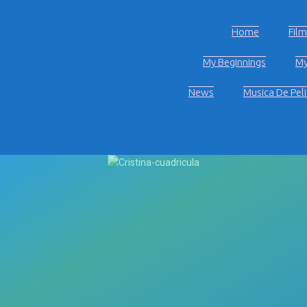
Home
Fil
My Beginnings
My
News
Musica De Peli