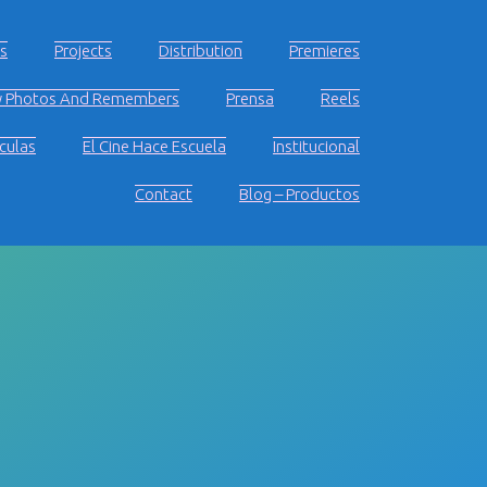
ms
Projects
Distribution
Premieres
 Photos And Remembers
Prensa
Reels
culas
El Cine Hace Escuela
Institucional
Contact
Blog – Productos