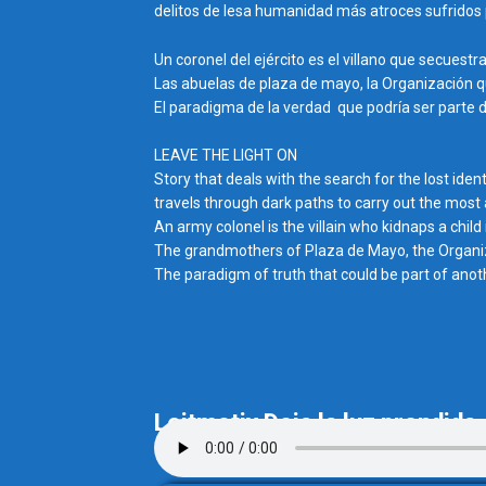
delitos de lesa humanidad más atroces sufridos p
Un coronel del ejército es el villano que secuestr
Las abuelas de plaza de mayo, la Organización q
El paradigma de la verdad que podría ser parte 
LEAVE THE LIGHT ON
Story that deals with the search for the lost ide
travels through dark paths to carry out the most
An army colonel is the villain who kidnaps a child
The grandmothers of Plaza de Mayo, the Organizat
The paradigm of truth that could be part of anothe
Leitmotiv Deja la luz prendid